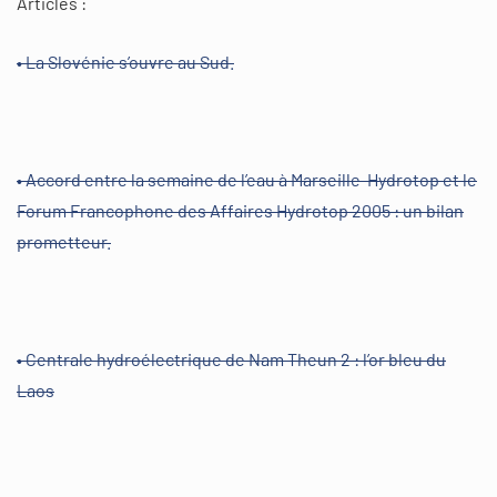
Articles :
• La Slovénie s’ouvre au Sud.
• Accord entre la semaine de l’eau à Marseille-Hydrotop et le
Forum Francophone des Affaires Hydrotop 2005 : un bilan
prometteur.
• Centrale hydroélectrique de Nam Theun 2 : l’or bleu du
Laos