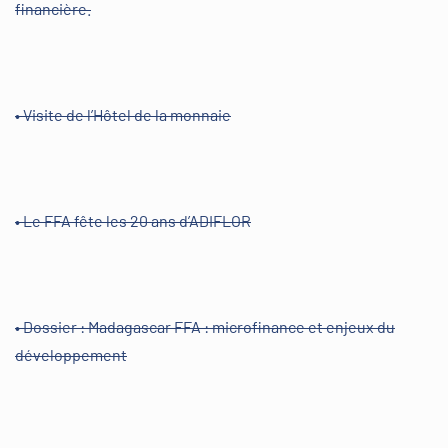
financière.
• Visite de l’Hôtel de la monnaie
• Le FFA fête les 20 ans d’ADIFLOR
• Dossier : Madagascar FFA : microfinance et enjeux du
développement