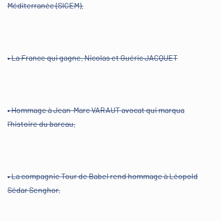
Méditerranée (SICEM).
• La France qui gagne. Nicolas et Guéric JACQUET
• Hommage à Jean-Marc VARAUT avocat qui marqua
l’histoire du bareau.
• La compagnie Tour de Babel rend hommage à Léopold
Sédar Senghor.