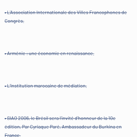
• L’Association Internationale des Villes Francophones de
Congrès.
• Arménie : une économie en renaissance.
• L’Institution marocaine de médiation.
• SIAO 2006, le Brésil sera l’invité d’honneur de la 10e
édition, Par Cyriaque Paré, Ambassadeur du Burkina en
France.