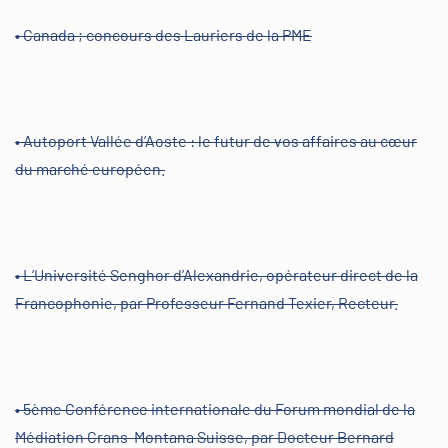
• Canada ; concours des Lauriers de la PME
• Autoport Vallée d’Aoste : le futur de vos affaires au cœur
du marché européen.
• L’Université Senghor d’Alexandrie, opérateur direct de la
Francophonie, par Professeur Fernand Texier, Recteur.
• 5ème Conférence internationale du Forum mondial de la
Médiation Crans-Montana Suisse, par Docteur Bernard