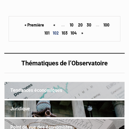
« Première
«
...
10
20
30
...
100
101
102
103
104
»
Thématiques de l’Observatoire
Tendances économiques
Juridique
Point de vue des économistes