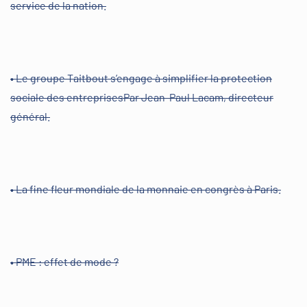
service de la nation.
• Le groupe Taitbout s’engage à simplifier la protection
sociale des entreprisesPar Jean-Paul Lacam, directeur
général.
• La fine fleur mondiale de la monnaie en congrès à Paris.
• PME : effet de mode ?