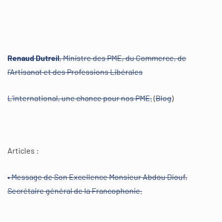
Renaud Dutreil
, Ministre des PME, du Commerce, de
l’Artisanat et des Professions Libérales
L’international, une chance pour nos PME.
(
Blog
)
Articles :
• Message de Son Excellence Monsieur Abdou Diouf,
Secrétaire général de la Francophonie.