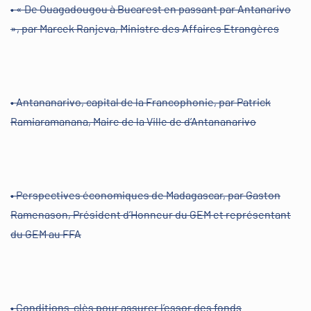
• « De Ouagadougou à Bucarest en passant par Antanarivo
», par Marcek Ranjeva, Ministre des Affaires Etrangères
• Antananarivo, capital de la Francophonie, par Patrick
Ramiaramanana, Maire de la Ville de d’Antananarivo
• Perspectives économiques de Madagascar, par Gaston
Ramenason, Président d’Honneur du GEM et représentant
du GEM au FFA
• Conditions-clès pour assurer l’essor des fonds