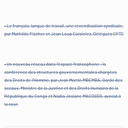
• Le français, langue de travail, une revendication syndicale,
par Mathilde Fischer et Jean Loup Cuisiniez, Délégués CFTC
• Un nouveau réseau dans l’espace francophone : la
conférence des structures gouvernementales chargées
des Droits de l’Homme, par Jean Martin MBEMBA, Garde des
sceaux, Ministre de la Justice et des Droits Humains de la
République du Congo et Nadia Josiane MACOSSO, avocat à
la cour.