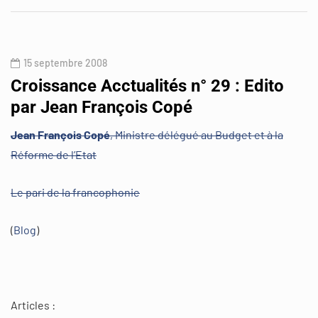
15 septembre 2008
Croissance Acctualités n° 29 : Edito
par Jean François Copé
Jean François Copé
, Ministre délégué au Budget et à la
Réforme de l’Etat
Le pari de la francophonie
(
Blog
)
Articles :