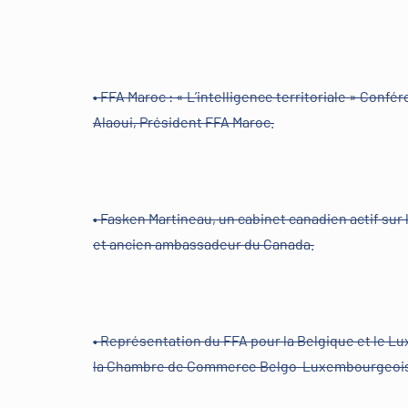
• FFA Maroc : « L’intelligence territoriale » Conf
Alaoui, Président FFA Maroc.
• Fasken Martineau, un cabinet canadien actif sur
et ancien ambassadeur du Canada.
• Représentation du FFA pour la Belgique et le L
la Chambre de Commerce Belgo-Luxembourgeoise