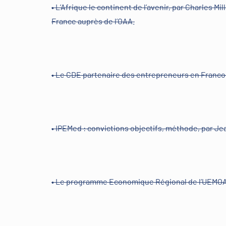
• L’Afrique le continent de l’avenir, par Charles M
France auprès de l’OAA.
• Le CDE partenaire des entrepreneurs en Franc
• IPEMed : convictions objectifs, méthode, par J
• Le programme Economique Régional de l’UEMOA, p