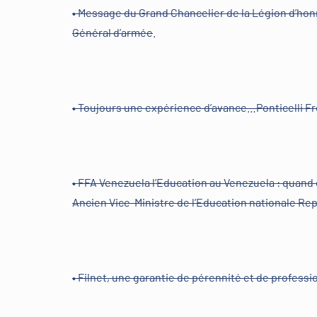
• Message du Grand Chancelier de la Légion d’hon
Général d’armée
.
• Toujours une expérience d’avance…Ponticelli Fr
• FFA Venezuela l’Education au Venezuela : quand 
Ancien Vice-Ministre de l’Education nationale Re
• Filnet, une garantie de pérennité et de profess