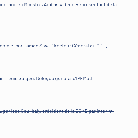
illion, ancien Ministre, Ambassadeur, Représentant de la
onomie, par Hamed Sow, Directeur Général du CDE.
ean-Louis Guigou, Délégué général d’IPEMed.
ar Issa Coulibaly, président de la BOAD par intérim.