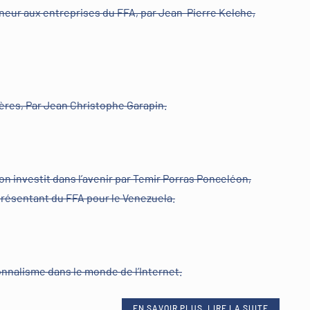
neur aux entreprises du FFA, par Jean-Pierre Kelche,
ères, Par Jean Christophe Garapin.
on investit dans l’avenir par Temir Porras Ponceléon,
présentant du FFA pour le Venezuela.
ionnalisme dans le monde de l’Internet.
EN SAVOIR PLUS, LIRE LA SUITE