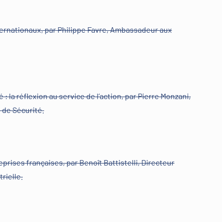
ternationaux, par Philippe Favre, Ambassadeur aux
: la réflexion au service de l’action, par Pierre Monzani,
 de Sécurité.
rises françaises, par Benoît Battistelli, Directeur
trielle.