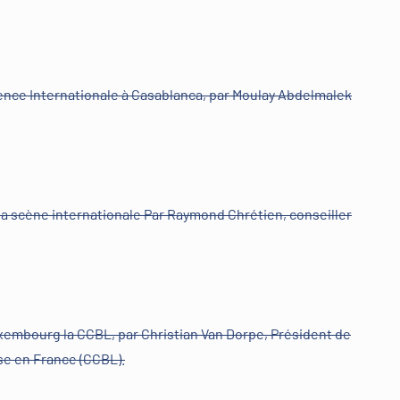
érence Internationale à Casablanca, par Moulay Abdelmalek
 la scène internationale Par Raymond Chrétien, conseiller
uxembourg la CCBL, par Christian Van Dorpe, Président de
 en France (CCBL).