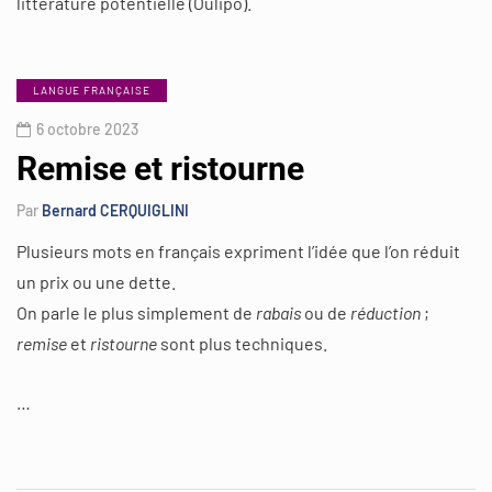
littérature potentielle (Oulipo).
LANGUE FRANÇAISE
6 octobre 2023
Remise et ristourne
Par
Bernard CERQUIGLINI
Plusieurs mots en français expriment l’idée que l’on réduit
un prix ou une dette.
On parle le plus simplement de
rabais
ou de
réduction
;
remise
et
ristourne
sont plus techniques.
…