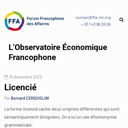
contact@ffa-int.org
+ 33 1 43 96 26 06
L’Observatoire Économique
Francophone
15 décembre 2022
Licencié
Par
Bernard CERQUIGLINI
La forme
licencié
cache deux origines différentes qui sont
sémantiquement éloignées. On a ici un cas d’homonymie
grammaticale.