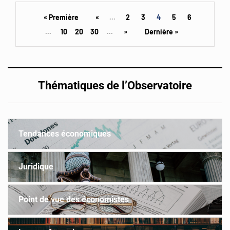
« Première
«
...
2
3
4
5
6
...
10
20
30
...
»
Dernière »
Thématiques de l’Observatoire
Tendances économiques
Juridique
Point de vue des économistes